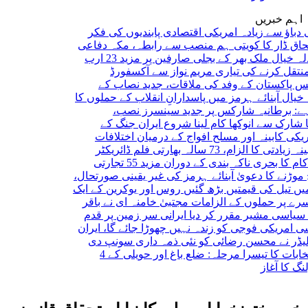
اہم خبریں
سے زیادہ امریکی اقتصادی پابندیوں کی فکر
ر کا کویتی ہم منصب سے رابطہ، مکہ دفاعی
ال
ملک بھر کے بجلی صارفین پر مزید 23 ارب
کرنے کی تیاری
مریم نواز سے آکسفورڈ
ستان کے وفد کی ملاقات، جدید نصاب کے
آبنائے ہرمز میں پاسدارانِ انقلاب کے حملوں کا
انیہ
شارکس پر جدید سینسرز نصب،
سے انوکھا کام لینا شروع
ایران جنگ کے
بینہ اور مسلح افواج کے درمیان اختلافات
اداکارہ سے مبینہ زیادتی کا الزام، 73 سالہ بھارتی فلم ڈائریکٹر
سینٹ کام کا بحری ناکہ بندی کے دوران مزید 55 تجارتی
 کا دعویٰ
آبنائے ہرمز کی غیر یقینی صورتحال،
 کی قیمتیں بڑھ گئیں
روس اور یوکرین کے ایک
ر حملوں کے الزامات
مجتبیٰ خامنہ ای نے باقر
سی مشیر مقرر کر دیا
ایرانی سر زمین پر قدم
کی فوجی کو زندہ نہیں چھوڑا جائے گا، ایران
نے محسن رضائی کو نئی ذمہ داری سونپ دی
آزاد کشمیر انتخابات کا تیسرا مرحلہ: ضلع باغ اور حویلی کے 4
ٓغاز