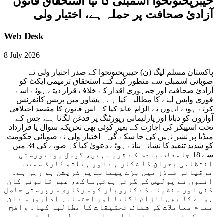
خیبرپختونخوا اسمبلی کا نیا استحقاق قانون
آزادیٔ صحافت پر حملہ ہے، اختیار ولی
Web Desk
8 July 2026
پاکستان مسلم لیگ (ن) خیبرپختونخوا کے صدر اختیار ولی نے
صوبائی اسمبلی سے منظور کیے گئے استحقاق ترمیمی ایکٹ کو
آزادیٔ صحافت اور جمہوری اقدار کے خلاف قرار دیتے ہوئے اسے
فوری واپس لینے کا مطالبہ کیا ہے۔ پشاور میں پریس کانفرنس
کرتے ہوئے انہوں نے الزام عائد کیا کہ اس قانون کا مقصد اختلافی
آوازوں کو دبانا اور پارلیمانی رپورٹنگ پر قدغن لگانا ہے، جس کے
تحت اسپیکر کی اجازت کے بغیر کوئی بھی تحریک، سوال یا قرارداد
میڈیا پر نشر نہیں کی جا سکے گی۔ اختیار ولی نے صوبائی حکومت
کو شدید تنقید کا نشانہ بناتے ہوئے دعویٰ کیا کہ صوبے کی 34 میں
سے 18 جامعات بندش کے قریب ہیں، گومل یونیورسٹی
انتظامی بحران کا شکار ہے اور ہیلتھ کارڈ سمیت
ترقیاتی فنڈز میں بڑے پیمانے پر کرپشن ہو رہی ہے۔
انہوں نے پولیس کی گرتی ہوئی ساکھ، غیر قانونی کان
کنی اور منشیات کے کاروبار کو سرکاری سرپرستی حاصل
ہونے کا بھی الزام لگایا اور احتسابی اداروں سے ان
تمام معاملات کی شفاف تحقیقات کا مطالبہ کیا۔ واضح
رہے کہ خیبرپختونخوا اسمبلی سے منظورہ اس ترمیمی