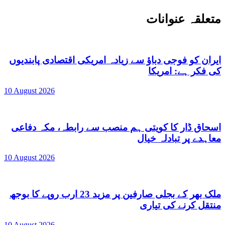
متعلقہ عنوانات
ایران کو فوجی دباؤ سے زیادہ امریکی اقتصادی پابندیوں
کی فکر ہے: امریکا
10 August 2026
اسحاق ڈار کا کویتی ہم منصب سے رابطہ، مکہ دفاعی
معاہدے پر تبادلہ خیال
10 August 2026
ملک بھر کے بجلی صارفین پر مزید 23 ارب روپے کا بوجھ
منتقل کرنے کی تیاری
10 August 2026