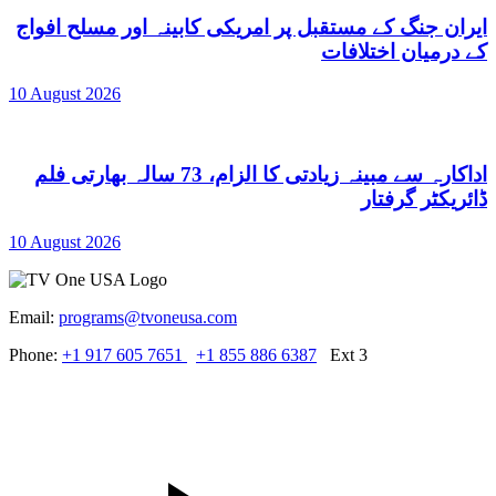
ایران جنگ کے مستقبل پر امریکی کابینہ اور مسلح افواج
کے درمیان اختلافات
10 August 2026
اداکارہ سے مبینہ زیادتی کا الزام، 73 سالہ بھارتی فلم
ڈائریکٹر گرفتار
10 August 2026
Email:
programs@tvoneusa.com
Phone:
+1 917 605 7651
+1 855 886 6387
Ext 3