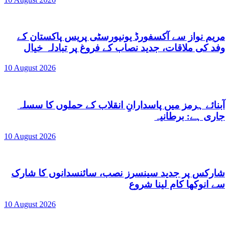
مریم نواز سے آکسفورڈ یونیورسٹی پریس پاکستان کے
وفد کی ملاقات، جدید نصاب کے فروغ پر تبادلہ خیال
10 August 2026
آبنائے ہرمز میں پاسدارانِ انقلاب کے حملوں کا سسلہ
جاری ہے: برطانیہ
10 August 2026
شارکس پر جدید سینسرز نصب، سائنسدانوں کا شارک
سے انوکھا کام لینا شروع
10 August 2026