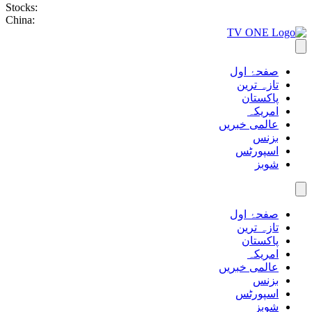
Stocks:
China:
صفحۂ اول
تازہ ترین
پاکستان
امریکہ
عالمی خبریں
بزنس
اسپورٹس
شوبز
صفحۂ اول
تازہ ترین
پاکستان
امریکہ
عالمی خبریں
بزنس
اسپورٹس
شوبز