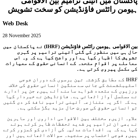
پاکستان میں آئینی ترامیم بین الاقوامی
ہیومن رائٹس فاؤنڈیشن کو سخت تشویش
Web Desk
28 November 2025
بین الاقوامی ہیومین رائٹس فاؤنڈیشن (IHRF) نے پاکستان میں
حال ہی میں منظور کی گئی آئینی ترامیم پر گہری
تشویش کا اظہار کیا ہے اور واضح کیا ہے کہ وہ اس
معاملے پر اقوامِ متحدہ کے انسانی حقوق کے معیارات
کی مکمل پیروی کرتی ہے۔
IHRF کے مطابق گزشتہ تین برسوں کے دوران فوجی
اسٹیبلشمنٹ کی جانب سے سنگین انسانی حقوق کی خلاف
ورزیوں کے متعدد شواہد سامنے آئے ہیں، جن پر ادارے
نے مسلسل آواز اٹھائی ہے۔ فاؤنڈیشن نے خبردار کیا
ہے کہ اگر یہ متنازعہ آئینی ترامیم نافذ کر دی گئیں
تو انسانی حقوق کی صورتِ حال مزید بگڑ سکتی ہے۔
علاوہ ازیں، مختلف بین الاقوامی اداروں اور ماہرین
نے بھی ان ترامیم پر شدید تحفظات ظاہر کرتے ہوئے
کہا ہے کہ یہ اقدامات عدلیہ کی آزادی کو کمزور کرتے
ہیں، فوجی احتساب پر سنجیدہ سوالات اٹھاتے ہیں اور