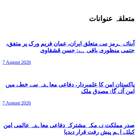
متعلقہ عنوانات
آبنائے ہرمز سے متعلق ایران، عمان فریم ورک پر متفق،
حتمی منظوری باقی ہے: حسن قشقاوی
7 August 2026
پاکستان امن کا علمبردار، دفاعی معاہدہ سے خطے میں
امن آئے گا: مصدق ملک
7 August 2026
صدر مملکت نے مکہ مشترکہ دفاعی معاہدہ عالمی امن
کیلئے اہم پیش رفت قرار دیدیا