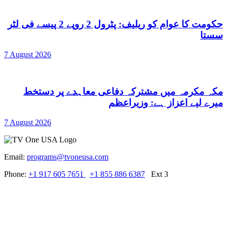
حکومت کا عوام کو ریلیف: پٹرول 2 روپے 2 پیسے فی لٹر
سستا
7 August 2026
مکہ مکرمہ میں مشترکہ دفاعی معاہدے پر دستخط
میرے لیے اعزاز ہے: وزیراعظم
7 August 2026
Email:
programs@tvoneusa.com
Phone:
+1 917 605 7651
+1 855 886 6387
Ext 3