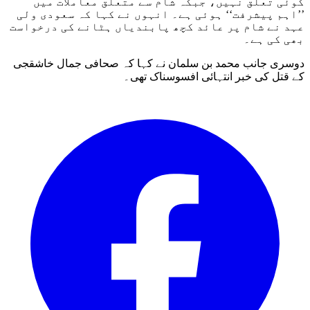
کوئی تعلق نہیں، جبکہ شام سے متعلق معاملات میں
’’اہم پیشرفت‘‘ ہوئی ہے۔ انہوں نے کہا کہ سعودی ولی
عہد نے شام پر عائد کچھ پابندیاں ہٹانے کی درخواست
بھی کی ہے۔
دوسری جانب محمد بن سلمان نے کہا کہ صحافی جمال خاشقجی
کے قتل کی خبر انتہائی افسوسناک تھی۔