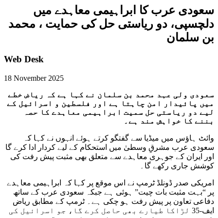
سعودی عرب کا ابراہیمی معاہدے میں
دلچسپی، دو ریاستی حل کی حمایت ، محمد
بن سلمان
Web Desk
18 November 2025
سعودی ولی عہد محمد بن سلمان نے کہا ہے کہ ریاض خطے
میں پائیدار امن چاہتا ہے اور فلسطین و اسرائیل کے
لیے دو ریاستی حل سمیت ابراہیمی معاہدے کا حصہ
بننے کا خواہش مند ہے۔
وائٹ ہاؤس میں میڈیا سے گفتگو کرتے ہوئے انہوں نے کہا کہ
سعودی عرب مشرقِ وسطیٰ میں استحکام کے لیے کردار ادا کرے گا
اور ایران کے جوہری معاہدے سے متعلق بھی مثبت پیش رفت کی
کوشش جاری رکھے گا۔
امریکی صدر ڈونلڈ ٹرمپ نے اس موقع پر کہا کہ ابراہیمی معاہدے
پر “بہت مثبت بات چیت” ہوئی ہے جبکہ سعودی عرب کے ساتھ
دفاعی تعاون پر پیش رفت ہو چکی ہے۔ ٹرمپ کے مطابق ریاض
ایف-35 لڑاکا طیارے بھی حاصل کرے گا، جو اسرائیل کی