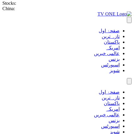
Stocks:
China:
صفحۂ اول
تازہ ترین
پاکستان
امریکہ
عالمی خبریں
بزنس
اسپورٹس
شوبز
صفحۂ اول
تازہ ترین
پاکستان
امریکہ
عالمی خبریں
بزنس
اسپورٹس
شوبز