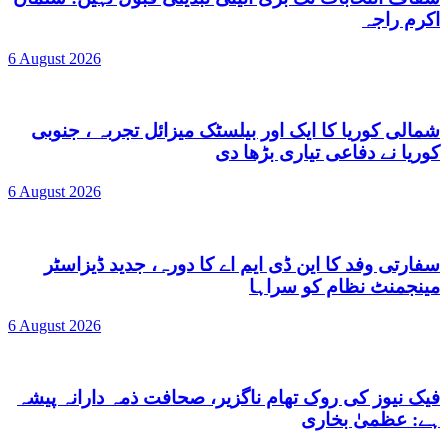
اکرم راجہ
6 August 2026
شمالی کوریا کا ایک اور بیلسٹک میزائل تجربہ ، جنوبی
کوریا نے دفاعی تیاری بڑھا دی
6 August 2026
سفارتی وفد کا این ڈی ایم اے کا دورہ، جدید ڈیزاسٹر
مینجمنٹ نظام کو سراہا
6 August 2026
فیک نیوز کی روک تھام ناگزیر، صحافت ذمہ دارانہ پیشہ
ہے: عظمیٰ بخاری