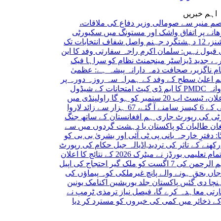
اہم خبریں
 سے صومالی وزیر دفاع کی ملاقات،
 اتفاق
واشک اور مستونگ میں سکیورٹی
شفاف انتخابات تک
 نہیں: سلمان اکرم راجہ
سفارتی وفد کا این
ید ڈیزاسٹر مینجمنٹ نظام کو سراہا
فیک
زیر، صحافت ذمہ دارانہ پیشہ ہے: عظمیٰ
 سطح کے وفد کے ہمراہ سہ روزہ دورہ پر
PMDC کا ایم ڈی کیٹ امتحانات کے شیڈول
تمبر کو ہو گا
راولپنڈی میں
رواں سال ڈینگی کے 6 کیسز سامنے آ گئے، 67 ہزار سے زائد لاروا
ی رپورٹ جاری
ہم افغانستان کے ساتھ جنگ
لبان کو پاکستان یا دہشت گردوں میں سے
ِ خارجہ
بانی پی ٹی آئی اور بشریٰ بی بی کو
کے تاثر کی تردید,اڈیالہ جیل حکام کی رپورٹ
پنجاب کے تمام تعلیمی بورڈز نے میٹرک 2026 کے نتائج کا اعلان
ر احتجاج کی اپیل
حق ہونے والے پانچ غیرملکی کوہ پیماؤں کی
 گئیں
پاکستان جلد یوریشین اکنامک یونین
عاہدہ کرے گا، فیصل نیاز ترمذی
ٹرمپ نے
ر میں کمی کی خبروں کو مسترد کر دیا