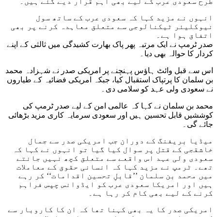
طرح سعودی عرب کے لیے بھی اہم قرار دیے گئے ہیں۔
انہوں نے مزید کہا کہ سعودی عرب کے ساتھ سول
نیوکلیئر ٹیکنالوجی سے متعلق معاہدہ کرنے پر بھی
اتفاق ہوا ہے۔
صدر ٹرمپ نے ایک مرتبہ پھر پاک بھارت کشیدگی میں ثالثی کے اپنے
کردار کا حوالہ بھی دیا۔
اس سے قبل وائٹ ہاؤس پہنچنے پر امریکی صدر نے شہزادہ محمد
بن سلمان کا پرتپاک استقبال کیا، جبکہ امریکی فضائیہ کے طیاروں
نے سعودی ولی عہد کو سلامی دی۔
محمد بن سلمان نے کہا کہ عالمی امن کے لیے صدر ٹرمپ کی
کوششیں قابل تحسین ہیں اور سعودی سرمایہ کاری مزید بڑھائی
جائے گی۔
میڈیا بریفنگ کے دوران جب امریکی صدر سے جمال
خاشقجی کے قتل پر سوال کیا گیا تو انہوں نے کہا کہ
سعودی ولی عہد اس واقعے سے متعلق کچھ نہیں جانتے
تھے۔ ٹرمپ نے مزید کہا کہ انسانی حقوق کے معاملات
میں محمد بن سلمان ’’قابلِ تحسین اقدامات‘‘ کر رہے
ہیں اور امریکا سعودی عرب کو ایڈوانس چپس فراہم
کرنے کے لیے بھی کام کر رہا ہے۔
امریکی صدر کا یہ بھی کہنا تھا کہ ان کا کاروبار سے