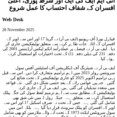
آئی ایم ایف کی ایک اور شرط پوری، اعلیٰ
افسران کے شفاف احتساب کا عمل شروع
Web Desk
28 November 2025
فیڈرل بورڈ آف ریونیو (ایف بی آر) نے گریڈ 17 اور اس سے اوپر کے
افسران کے اثاثہ جات ظاہر کرنے سے متعلق نوٹیفکیشن جاری کر
دیا۔ ایف بی آر نے فیصلے پر عملدرآمد انکم ٹیکس آرڈیننس 2001 کی
دفعہ 231 کی ذیلی دفعہ (1) کے تحت اختیارات کو استعمال کرتے
ہوئے کیا۔
ایف بی آر نے شیئرنگ آف ڈیکلریشن آف اسٹیٹس آفس سول
سرونتس رولز 2023 میں اہم ترامیم متعارف کرا دیں۔اس سے قبل
یہی ترامیم اکتوبر 2025 کو جاری نوٹیفکیشن کے تحت شائع کی
گئیں۔ جنہیں عوامی رائے کے بعد حتمی شکل دی گئی۔ نئے قواعد
میں متعدد تبدیلیاں کی گئی ہیں۔ایف بی آر کے جاری کردہ
نوٹیفکیشن کے مطابق سب سے اہم ترمیم لفظ سول کی جگہ پبلک
استعمال کرنے سے متعلق ہے۔ جبکہ رول 2 میں نئی شق بھی
شامل کی گئی ہے۔ جس کے تحت نہ صرف اسکیل 17 اور اس سے
اوپر کے افسران کو پبلک سرونٹ قرار دیا گیا ہے۔ بلکہ اس میں
سول سرونٹس ایکٹ 1973 کے تحت آنے والے ملازمین کو بھی شامل