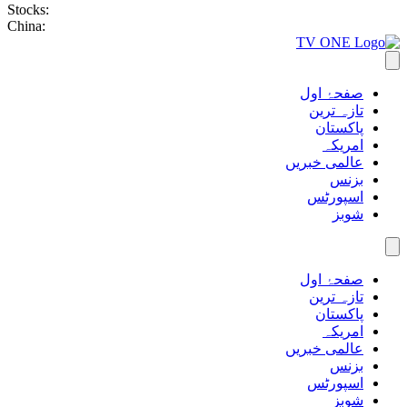
Stocks:
China:
صفحۂ اول
تازہ ترین
پاکستان
امریکہ
عالمی خبریں
بزنس
اسپورٹس
شوبز
صفحۂ اول
تازہ ترین
پاکستان
امریکہ
عالمی خبریں
بزنس
اسپورٹس
شوبز