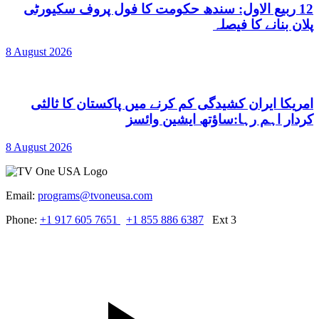
12 ربیع الاول: سندھ حکومت کا فول پروف سکیورٹی
پلان بنانے کا فیصلہ
8 August 2026
امریکا ایران کشیدگی کم کرنے میں پاکستان کا ثالثی
کردار اہم رہا:ساؤتھ ایشین وائسز
8 August 2026
Email:
programs@tvoneusa.com
Phone:
+1 917 605 7651
+1 855 886 6387
Ext 3