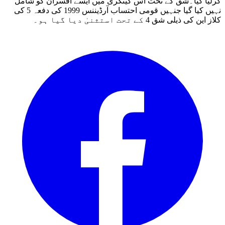
کرلیا گیا۔شق کے تحت اس کیٹگری میں ایسے افسران کو شامل
نہیں کیا گیا جنہیں قومی احتساب آرڈیننس 1999 کی دفعہ 5 کی
کلاز این کی ذیلی شق 4 کے تحت استثنیٰ دیا گیا ہو۔