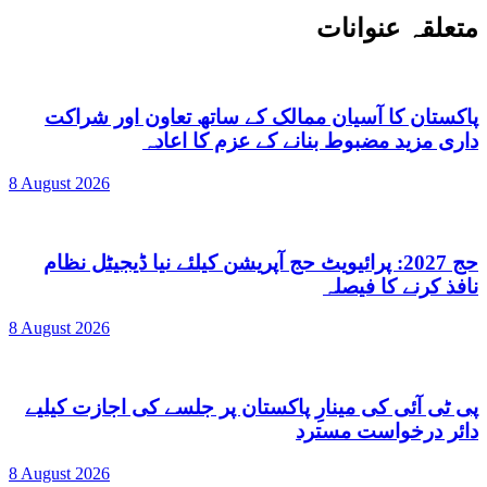
متعلقہ عنوانات
پاکستان کا آسیان ممالک کے ساتھ تعاون اور شراکت
داری مزید مضبوط بنانے کے عزم کا اعادہ
8 August 2026
حج 2027: پرائیویٹ حج آپریشن کیلئے نیا ڈیجیٹل نظام
نافذ کرنے کا فیصلہ
8 August 2026
پی ٹی آئی کی مینارِ پاکستان پر جلسے کی اجازت کیلیے
دائر درخواست مسترد
8 August 2026