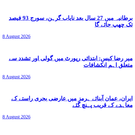
برطانیہ میں 27 سال بعد نایاب گرہن، سورج 93 فیصد
تک چھپ جائے گا
8 August 2026
میر رضا کیس: ابتدائی رپورٹ میں گولی اور تشدد سے
متعلق اہم انکشافات
8 August 2026
ایران، عمان آبنائے ہرمز میں عارضی بحری راستے کے
معاہدے کے قریب پہنچ گئے
8 August 2026