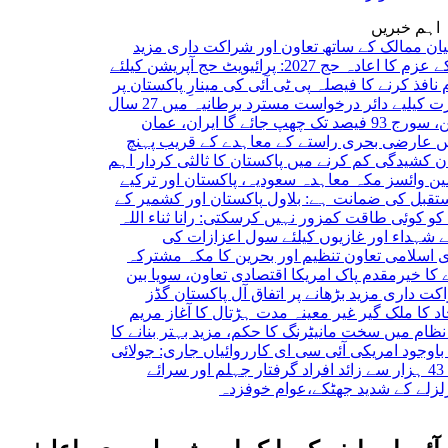
اہم خبریں
الک کے ساتھ تعاون اور شراکت داری مزید
کا اعادہ
حج 2027: پرائیویٹ حج آپریشن کیلئے
 کرنے کا فیصلہ
پی ٹی آئی کی مینارِ پاکستان پر
ے دائر درخواست مسترد
برطانیہ میں 27 سال
ئے گا
ایران، عمان
رضی بحری راستے کے معاہدے کے قریب پہنچ
دگی کم کرنے میں پاکستان کا ثالثی کردار اہم
ئسز
مکہ معاہدہ سعودیہ، پاکستان اور ترکیے
ی ضمانت ہے: بلاول
پاکستان اور کشمیر کے
طاقت کمزور نہیں کرسکتی: رانا ثناء اللہ
 اور غازیوں کیلئے سول اعزازات کی
می تعاون تنظیم اور بحرین کا مکہ مشترکہ
یرمقدم
پاک امریکا اقتصادی تعاون، سویا بین
 مزید بڑھانے پر اتفاق
آل پاکستان گڈز
لک گیر غیر معینہ مدت ہڑتال کا آغاز
مریم
یں سخت مانیٹرنگ کا حکم، مزید بہتر بنانے کا
د امریکی آئی سی ای کارروائیاں جاری: جولائی
جہلم اور سرائے
کے شدید جھٹکے،عوام خوفزدہ