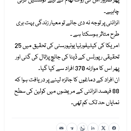
پھر ضرور اس کی روک تھام کے لیے کوششیں کرنی
چاہیے۔
انزائٹی پر توجہ نہ دی جائے تو معیار زندگی بہت بری
طرح متاثر ہوسکتا ہے ۔
امریکا کی کیلیفورنیا یونیورسٹی کی تحقیق میں 25
تحقیقی رپورٹس کے ڈیٹا کی جانچ پڑتال کی گئی اور
پھر اس کا موازنہ 370 افراد سے کیا گیا۔
ان افراد کے دماغوں کا جائزہ لینے پر دریافت ہوا کہ
88 فیصد انزائٹی کے مریضوں میں کولین کی سطح
نمایاں حد تک کم تھی۔