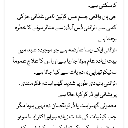
کرسکتی ہے۔
جی ہاں واقعی جسم میں کولین نامی غذائی جز کی
کمی سے انزائٹی ڈس آرڈرز سے متاثر ہونے کا خطرہ
بڑھتا ہے۔
انزائٹی ایک ایسا عارضہ ہے جو موجودہ عہد میں
بہت زیادہ عام ہوتا جا رہا ہے اور اس کا علاج عموماً
سائیکو تھراپی یا ادویات سے کیا جاتا ہے۔
انزائٹی بنیادی طور پر شدید گھبراہٹ، فکرمندی،
پریشانی اور ڈر کو کہا جاتا ہے
معمولی گھبراہٹ یا ڈر تو نقصان دہ نہیں ہوتا مگر
جب کیفیات کی شدت زیادہ ہو اور اکثر ایسا ہو تو