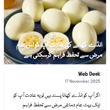
انڈے کھانے کی عادت آپ کو اس عام
مرض سے تحفظ فراہم کرسکتی ہے
Web Desk
17 November 2025
اگر آپ کو انڈے کھانا پسند ہیں تو یہ عادت آپ کو
ایک بہت عام دماغی مرض سے تحفظ فراہم