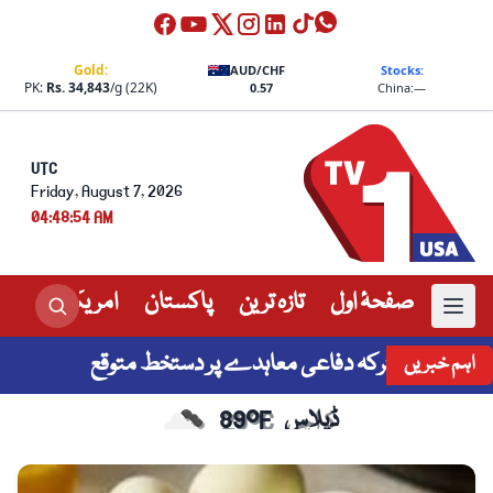
Gold:
AUD/CHF
Stocks:
PK:
Rs. 34,843
/g (22K)
0.57
China:
—
UTC
Friday, August 7, 2026
04:48:55 AM
صفحۂ اول
تازہ ترین
پاکستان
امریکہ
عالم
س آج، مشترکہ دفاعی معاہدے پر دستخط متوقع
وزی
اہم خبریں
کراچی
29°C