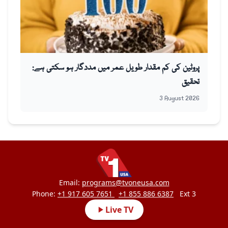
پروٹین کی کم مقدار طویل عمر میں مددگار ہو سکتی ہے:
تحقیق
3 August 2026
Email:
programs@tvoneusa.com
Phone:
+1 917 605 7651
+1 855 886 6387
Ext 3
Live TV