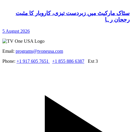
سٹاک مارکیٹ میں زبردست تیزی، کاروبار کا مثبت
رجحان رہا
5 August 2026
Email:
programs@tvoneusa.com
Phone:
+1 917 605 7651
+1 855 886 6387
Ext 3