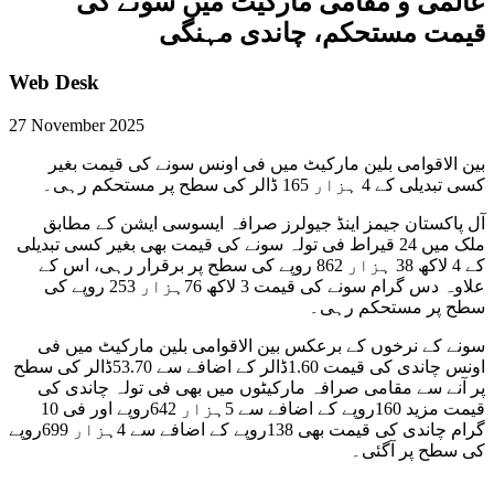
عالمی و مقامی مارکیٹ میں سونے کی
قیمت مستحکم، چاندی مہنگی
Web Desk
27 November 2025
بین الاقوامی بلین مارکیٹ میں فی اونس سونے کی قیمت بغیر
کسی تبدیلی کے 4 ہزار 165 ڈالر کی سطح پر مستحکم رہی۔
آل پاکستان جیمز اینڈ جیولرز صرافہ ایسوسی ایشن کے مطابق
ملک میں 24 قیراط فی تولہ سونے کی قیمت بھی بغیر کسی تبدیلی
کے 4 لاکھ 38 ہزار 862 روپے کی سطح پر برقرار رہی، اس کے
علاوہ دس گرام سونے کی قیمت 3 لاکھ 76ہزار 253 روپے کی
سطح پر مستحکم رہی۔
سونے کے نرخوں کے برعکس بین الاقوامی بلین مارکیٹ میں فی
اونس چاندی کی قیمت 1.60ڈالر کے اضافے سے 53.70ڈالر کی سطح
پر آنے سے مقامی صرافہ مارکیٹوں میں بھی فی تولہ چاندی کی
قیمت مزید 160روپے کے اضافے سے 5ہزار 642روپے اور فی 10
گرام چاندی کی قیمت بھی 138روپے کے اضافے سے 4ہزار 699روپے
کی سطح پر آگئی۔