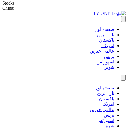
Stocks:
China:
صفحۂ اول
تازہ ترین
پاکستان
امریکہ
عالمی خبریں
بزنس
اسپورٹس
شوبز
صفحۂ اول
تازہ ترین
پاکستان
امریکہ
عالمی خبریں
بزنس
اسپورٹس
شوبز