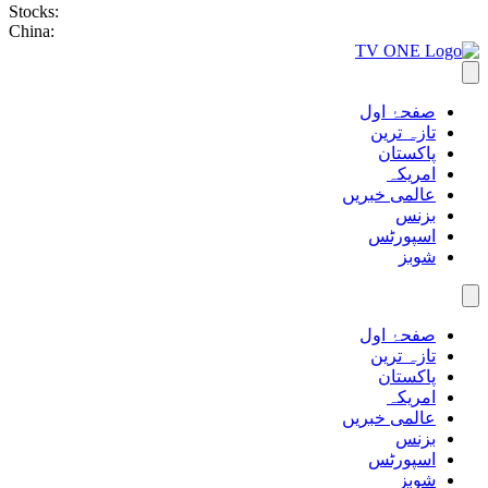
Stocks:
China:
صفحۂ اول
تازہ ترین
پاکستان
امریکہ
عالمی خبریں
بزنس
اسپورٹس
شوبز
صفحۂ اول
تازہ ترین
پاکستان
امریکہ
عالمی خبریں
بزنس
اسپورٹس
شوبز