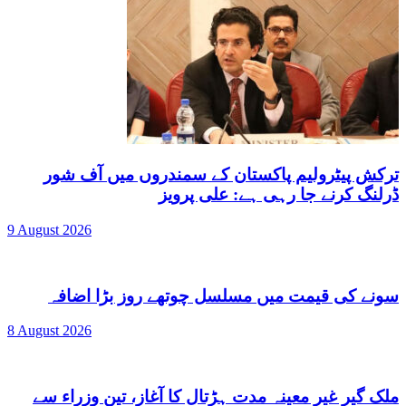
ترکش پیٹرولیم پاکستان کے سمندروں میں آف شور
ڈرلنگ کرنے جا رہی ہے: علی پرویز
9 August 2026
سونے کی قیمت میں مسلسل چوتھے روز بڑا اضافہ
8 August 2026
ملک گیر غیر معینہ مدت ہڑتال کا آغاز، تین وزراء سے