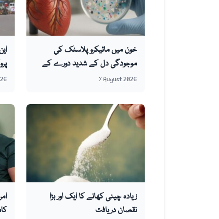
خون میں مائیکرو پلاسٹک کی
ای
موجودگی دل کے شدید دورے کے
خطرے سے منسلک، نئی تحقیق
سر
026
7 August 2026
زیادہ چینی کھانے کا ایک اور بڑا
امر
نقصان دریافت
کام