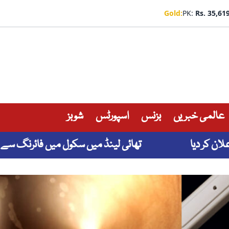
Gold:
PK:
Rs. 35,61
عالمی خبریں
بزنس
اسپورٹس
شوبز
 دیا
تھائی لینڈ میں سکول میں فائرنگ سے 7 افراد ہلاک، 15 زخمی