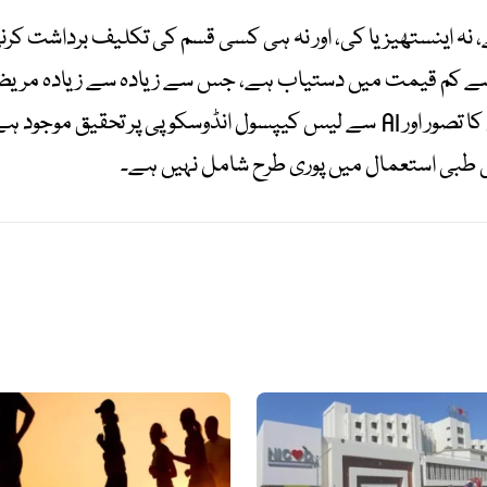
ہ اینستھیزیا کی، اور نہ ہی کسی قسم کی تکلیف برداشت کرن
تاہم، یہ بات بھی قابل ذکر ہے کہ کیپسول کا تصور اور AI سے لیس کیپسول انڈ
می طبی استعمال میں پوری طرح شامل نہیں ہے۔