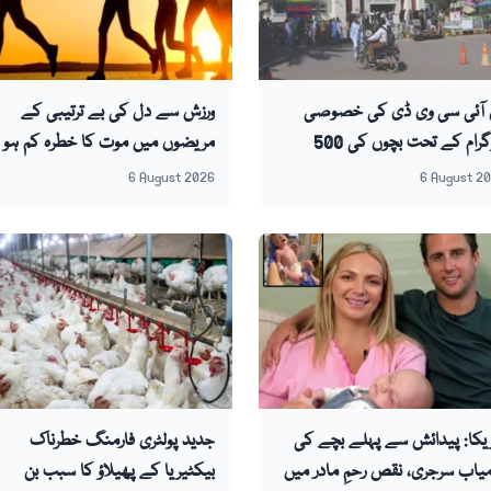
ن آئی سی وی ڈی کی خصوصی
ورزش سے دل کی بے ترتیبی کے
پروگرام کے تحت بچوں کی 500
مریضوں میں موت کا خطرہ کم ہو
جریز مکمل
سکتا ہے، تحقیق
6 August 2026
6 August 2
یکا: پیدائش سے پہلے بچے کی
جدید پولٹری فارمنگ خطرناک
یاب سرجری، نقص رحمِ مادر میں
بیکٹیریا کے پھیلاؤ کا سبب بن