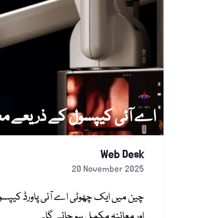
اے آئی کیپسول کے ذریعے معدے ک
Web Desk
20 November 2025
اور معائنہ مکمل ہو جائے گا۔