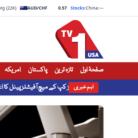
9
/g (22K)
AUD/CHF
0.57
Stocks:
China:
—
صفحۂ اول
تازہ ترین
پاکستان
امریکہ
سی بی نے نیشنل چیمپئنز کپ کے میچ آفیشلز پینل کا اعلان کر
اہم خبریں