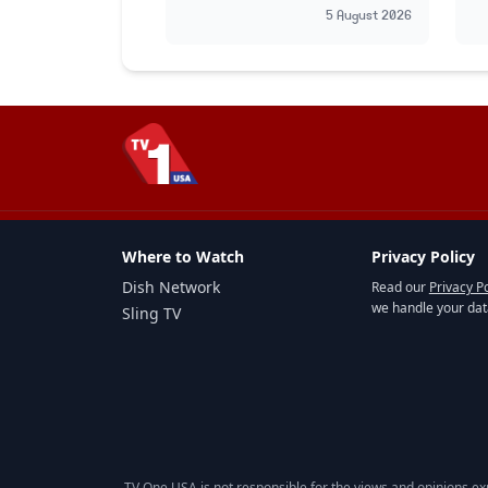
5 August 2026
Where to Watch
Privacy Policy
Dish Network
Read our
Privacy Po
we handle your dat
Sling TV
TV One USA is not responsible for the views and opinions ex