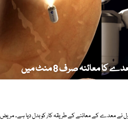
ا معائنہ صرف 8 منٹ میں