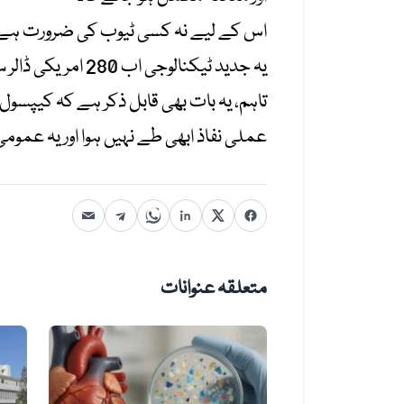
اس کے لیے نہ کسی ٹیوب کی ضرورت ہے، ن
یہ جدید ٹیکنالوجی اب 280 امریکی ڈالر سے کم قیمت میں دستیاب ہے، جس سے زیادہ سے زیادہ مریض فائدہ اٹھا سکیں گے۔
عملی نفاذ ابھی طے نہیں ہوا اور یہ عمو
متعلقہ عنوانات