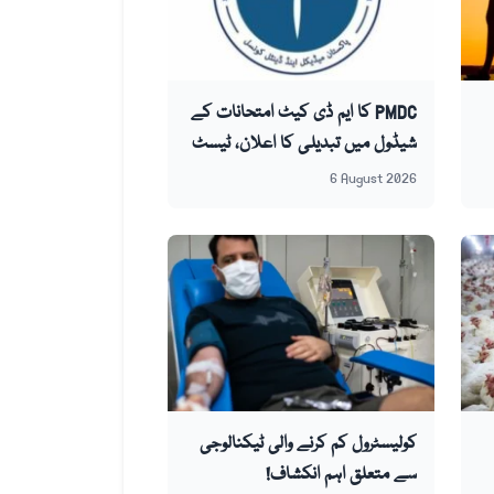
PMDC کا ایم ڈی کیٹ امتحانات کے
شیڈول میں تبدیلی کا اعلان، ٹیسٹ
اب 20 ستمبر کو ہو گا
6 August 2026
کولیسٹرول کم کرنے والی ٹیکنالوجی
سے متعلق اہم انکشاف!