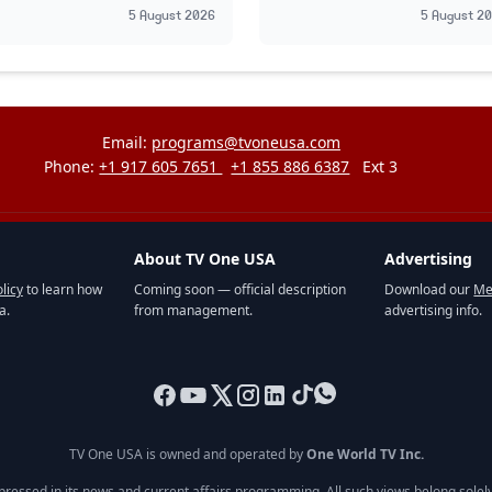
درست کر دیا گیا
سکتی ہے، انتباہ
5 August 2026
5 August 2
Email:
programs@tvoneusa.com
Phone:
+1 917 605 7651
+1 855 886 6387
Ext 3
About TV One USA
Advertising
licy
to learn how
Coming soon — official description
Download our
Me
a.
from management.
advertising info.
TV One USA is owned and operated by
One World TV Inc.
pressed in its news and current affairs programming. All such views belong solely