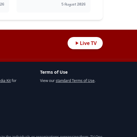
ہی 
026
5 August 2026
Live TV
Terms of Use
dia Kit
for
View our
standard Terms of Use
.
 to the individuals or organizations expressing them. TV One