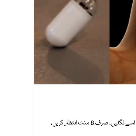
چین میں ایک چھوٹی اے آئی پاورڈ کیپسول نے معدے کے معائنے کے طریقہ کار کو بدل دیا ہے۔ مریض اسے نگلیں، صرف 8 منٹ انتظار کریں،