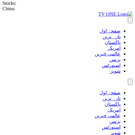
Stocks:
China:
صفحۂ اول
تازہ ترین
پاکستان
امریکہ
عالمی خبریں
بزنس
اسپورٹس
شوبز
صفحۂ اول
تازہ ترین
پاکستان
امریکہ
عالمی خبریں
بزنس
اسپورٹس
شوبز